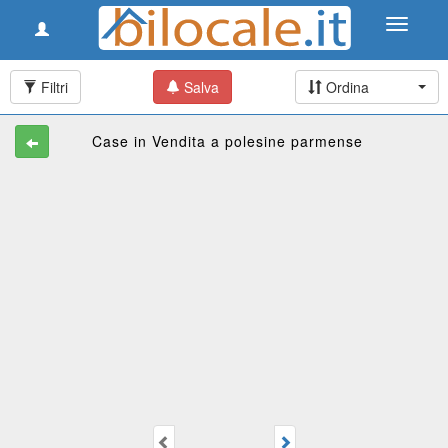
Toggle
Toggle
navigation
navigati
Filtri
Salva
Ordina
Case in Vendita a polesine parmense