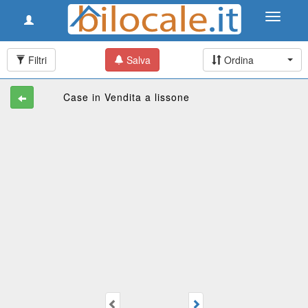
Toggle
Toggle
navigation
navigati
Filtri
Salva
Ordina
Case in Vendita a lissone