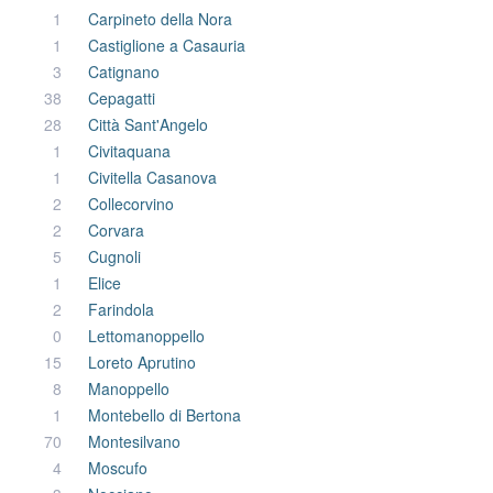
1
Carpineto della Nora
1
Castiglione a Casauria
3
Catignano
38
Cepagatti
28
Città Sant'Angelo
1
Civitaquana
1
Civitella Casanova
2
Collecorvino
2
Corvara
5
Cugnoli
1
Elice
2
Farindola
0
Lettomanoppello
15
Loreto Aprutino
8
Manoppello
1
Montebello di Bertona
70
Montesilvano
4
Moscufo