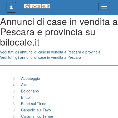
Toggle navigation
Toggle n
Annunci di case in vendita a
Pescara e provincia su
bilocale.it
Vedi tutti gli annunci di case in vendita a Pescara e provincia
Vedi tutti gli annunci di case in vendita a Pescara
0
Abbateggio
4
Alanno
0
Bolognano
1
Brittoli
3
Bussi sul Tirino
6
Cappelle sul Tavo
3
Caramanico Terme