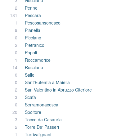
3
Nocciano
2
Penne
181
Pescara
1
Pescosansonesco
9
Pianella
0
Picciano
2
Pietranico
0
Popoli
1
Roccamorice
14
Rosciano
0
Salle
0
Sant'Eufemia a Maiella
2
San Valentino in Abruzzo Citeriore
3
Scafa
0
Serramonacesca
20
Spoltore
3
Tocco da Casauria
2
Torre De' Passeri
1
Turrivalignani